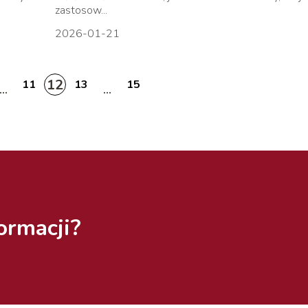
zastosow...
2026-01-21
12
11
13
15
...
...
ormacji?