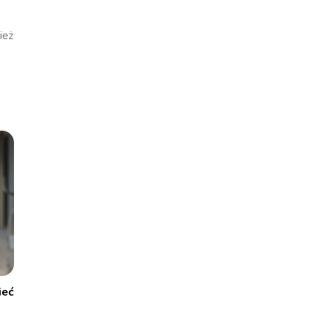
ież
ieć