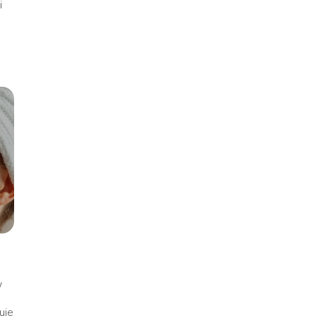
i
w
uje