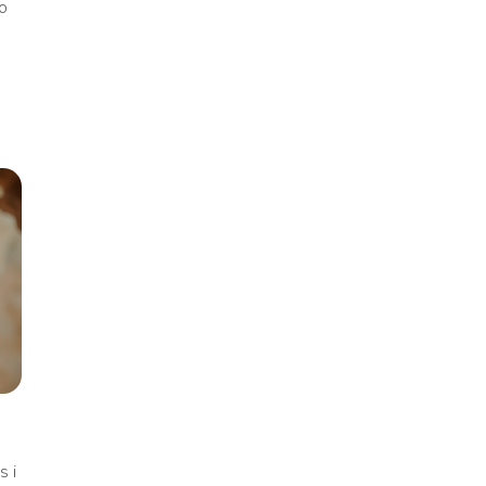
to
s i