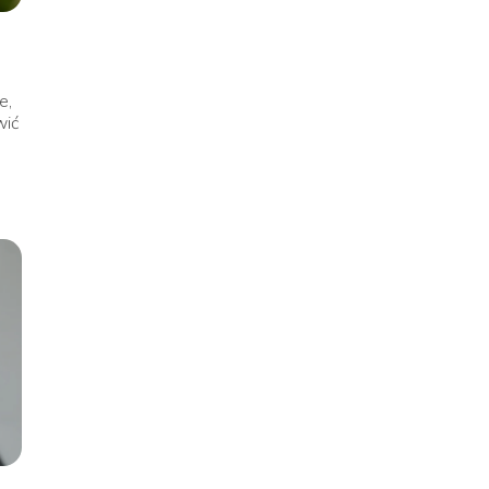
e,
wić