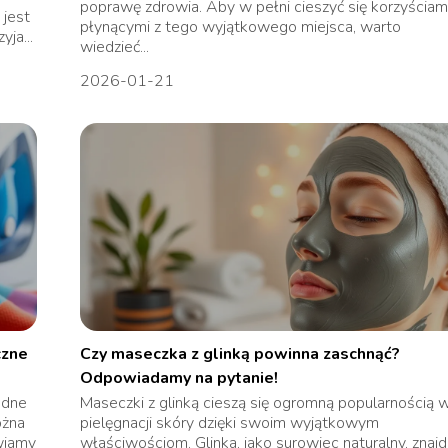
poprawę zdrowia. Aby w pełni cieszyć się korzyściam
 jest
płynącymi z tego wyjątkowego miejsca, warto
yja...
wiedzieć...
2026-01-21
czne
Czy maseczka z glinką powinna zaschnąć?
Odpowiadamy na pytanie!
udne
Maseczki z glinką cieszą się ogromną popularnością 
ożna
pielęgnacji skóry dzięki swoim wyjątkowym
wiamy
właściwościom. Glinka, jako surowiec naturalny, znajd