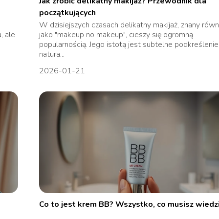
Jak zrobić delikatny makijaż? Przewodnik dla
początkujących
W dzisiejszych czasach delikatny makijaż, znany równ
, ale
jako "makeup no makeup", cieszy się ogromną
popularnością. Jego istotą jest subtelne podkreślenie
natura...
2026-01-21
Co to jest krem BB? Wszystko, co musisz wiedz