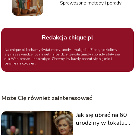
Sprawdzone metody i porady
Redakcja chique.pl
Na chique.pl kochamy świat mody, urody i makijażu! Z pasją dzielimy
się naszą wiedzą, by nawet najbardziej zawiłe trendy i porady stały się
dla Was proste i inspirujące. Chcemy, by każdy poczuł się pięknie i
pewnie na co dzień.
Może Cię również zainteresować
Jak się ubrać na 60
urodziny w lokalu,
by wyglądać