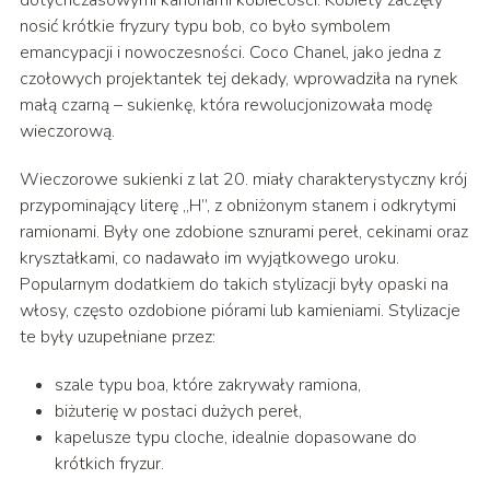
dotychczasowymi kanonami kobiecości. Kobiety zaczęły
nosić krótkie fryzury typu bob, co było symbolem
emancypacji i nowoczesności. Coco Chanel, jako jedna z
czołowych projektantek tej dekady, wprowadziła na rynek
małą czarną – sukienkę, która rewolucjonizowała modę
wieczorową.
Wieczorowe sukienki z lat 20. miały charakterystyczny krój
przypominający literę „H”, z obniżonym stanem i odkrytymi
ramionami. Były one zdobione sznurami pereł, cekinami oraz
kryształkami, co nadawało im wyjątkowego uroku.
Popularnym dodatkiem do takich stylizacji były opaski na
włosy, często ozdobione piórami lub kamieniami. Stylizacje
te były uzupełniane przez:
szale typu boa, które zakrywały ramiona,
biżuterię w postaci dużych pereł,
kapelusze typu cloche, idealnie dopasowane do
krótkich fryzur.