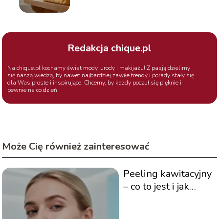
Redakcja chique.pl
Na chique.pl kochamy świat mody, urody i makijażu! Z pasją dzielimy
się naszą wiedzą, by nawet najbardziej zawiłe trendy i porady stały się
dla Was proste i inspirujące. Chcemy, by każdy poczuł się pięknie i
pewnie na co dzień.
Może Cię również zainteresować
Peeling kawitacyjny
– co to jest i jak
działa?