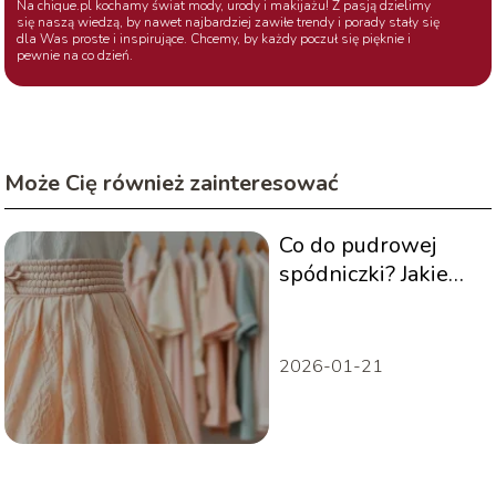
Na chique.pl kochamy świat mody, urody i makijażu! Z pasją dzielimy
się naszą wiedzą, by nawet najbardziej zawiłe trendy i porady stały się
dla Was proste i inspirujące. Chcemy, by każdy poczuł się pięknie i
pewnie na co dzień.
Może Cię również zainteresować
Co do pudrowej
spódniczki? Jakie
bluzki najlepiej
zestawić?
2026-01-21