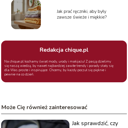
Jak prać ręczniki, aby były
zawsze świeże i miękkie?
Redakcja chique.pl
Na chique.pl kochamy świat mody, urody i makijażu! Z pasją dzielimy
się naszą wiedzą, by nawet najbardziej zawiłe trendy i porady stały się
dla Was proste i inspirujące. Chcemy, by każdy poczuł się pięknie i
pewnie na co dzień.
Może Cię również zainteresować
Jak sprawdzić, czy