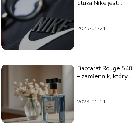
bluza Nike jest
oryginalna?
Praktyczny
przewodnik
2026-01-21
Baccarat Rouge 540
– zamiennik, który
zachwyca
aromatem
2026-01-21